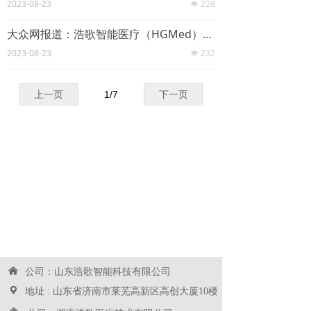
2023-08-23
228
넶
大众网报道：浩歌智能医疗（HGMed）赞助中国药科大学篮球联赛，促进校友交流和健康生活
2023-08-23
232
넶
上一页
1
/
7
下一页
낀
公司：山东浩歌智能科技有限公司
끇
地址 : 山东省济南市莱芜高新区高创大厦10楼